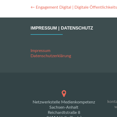
Artikel-
←
Engagement Digital | Digitale Öffentlichkeits
Navigation
IMPRESSUM | DATENSCHUTZ
Impressum
Datenschutzerklärung
kont
Netzwerkstelle Medienkompetenz
w
Sachsen-Anhalt
Reichardtstraße 8