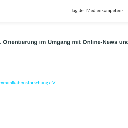
Zum
Tag der Medienkompetenz
Inhalt
springen
. Orientierung im Umgang mit Online-News un
ommunikationsforschung e.V.