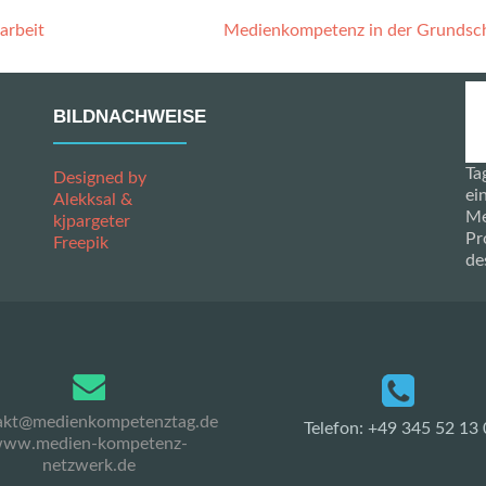
arbeit
Medienkompetenz in der Grundsc
BILDNACHWEISE
Ta
Designed by
ei
Alekksal &
Me
kjpargeter
Pr
Freepik
de
akt@medienkompetenztag.de
Telefon: +49 345 52 13 
ww.medien-kompetenz-
netzwerk.de