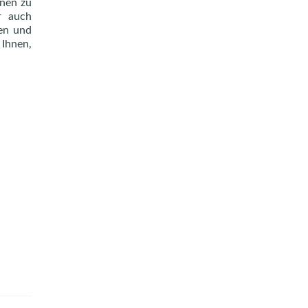
dnen zu
r auch
ien und
 Ihnen,