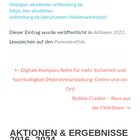
thiel@ev-akademie-wittenberg.de
https://ev-akademie-
wittenberg.de/aktivitaeten/heldenwerkstatt/
Dieser Eintrag wurde veröffentlicht in
Aktionen 2022
.
Lesezeichen auf den
Permanentlink
.
Artikel-
←
Digitale Kompass-Reihe für mehr Sicherheit und
Navigation
Nachhaltigkeit (Hybridveranstaltung: Online und vor
Ort)
Bubble Crasher – Raus aus
der Filterblase!
→
AKTIONEN & ERGEBNISSE
2016 -2024