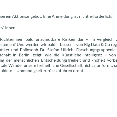
erem Aktionsangebot. Eine Anmeldung ist nicht erforderlich.
r/-innen
Richterinnen bald unzumutbare Risiken dar – im Vergleich 
stemen? Und werden wir bald – besser – von Big Data & Co regi
tiker und Philosoph Dr. Stefan Ullrich, Forschungsgruppenle
chaft in Berlin, zeigt, wie die Künstliche Intelligenz – von
ang der menschlichen Entscheidungsfreiheit und -hoheit vorb
itale Wandel unsere freiheitliche Gesellschaft nicht nur formt, 
chuldete – Unmündigkeit zurückzuführen droht.