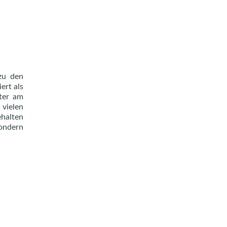
zu den
ert als
iter am
 vielen
ehalten
sondern