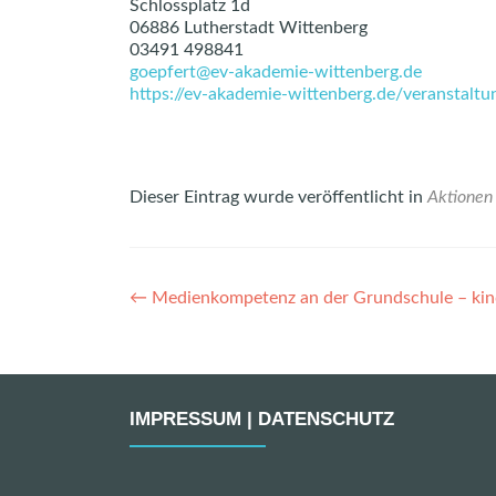
Schlossplatz 1d
06886 Lutherstadt Wittenberg
03491 498841
goepfert@ev-akademie-wittenberg.de
https://ev-akademie-wittenberg.de/veranstaltu
Dieser Eintrag wurde veröffentlicht in
Aktionen
Artikel-
←
Medienkompetenz an der Grundschule – kind
Navigation
IMPRESSUM | DATENSCHUTZ